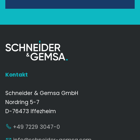
Kontakt
Schneider & Gemsa GmbH
Nordring 5-7
D-76473 Iffezheim
+49 7229 3047-0
nf
schn
d
r-g
ms
c
m