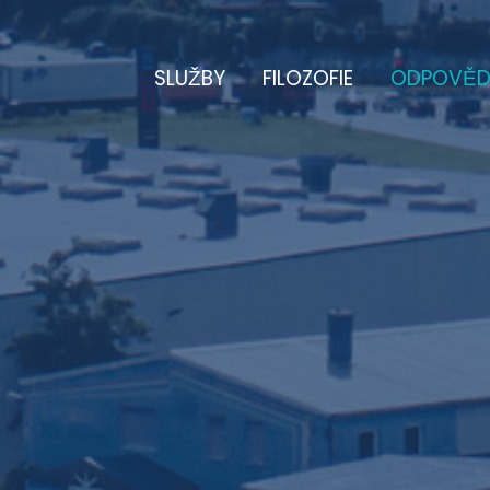
SLUŽBY
FILOZOFIE
ODPOVĚD