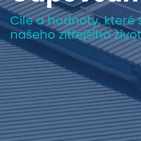
Cíle a hodnoty, které
našeho zítřejšího živo