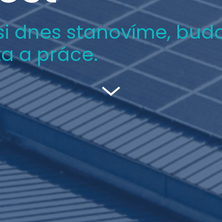
 si dnes stanovíme, budo
ta a práce.